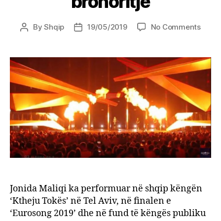
brohoritje
on
By
Shqip
19/05/2019
No Comments
Post
Post
Euros
author
date
Jonid
Maliq
ndez
flakë
finale
publi
shpër
në
brohor
Jonida Maliqi ka performuar në shqip këngën
‘Ktheju Tokës’ në Tel Aviv, në finalen e
‘Eurosong 2019’ dhe në fund të këngës publiku