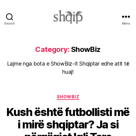
Search
Menu
Shqip.info
Category:
ShowBiz
Lajme nga bota e ShowBiz-it Shqiptar edhe atit të
huaj!
Categories
SHOWBIZ
Kush është futbollisti më
i mirë shqiptar? Ja si