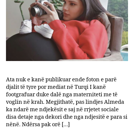
15
minut
para
lindje
së
djalit
Ata nuk e kanë publikuar ende foton e parë
djalit të tyre por mediat në Turqi I kanë
footgrafuar duke dalë nga materniteti me të
voglin në krah. Megjithatë, pas lindjes Almeda
ka ndarë me ndjekësit e saj në rrjetet sociale
disa detaje nga dekori dhe nga ndjesitë e para si
nënë. Ndërsa pak orë […]