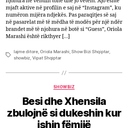
njohura në vendin tonë dhe jo vetëm. Ajo është
mjaft aktive në profilin e saj në “Instagram”, ku
numëron mijëra ndjekës. Pas paraqitjes së saj
në pasarelat më të mëdha të modës për një ndër
brandet më të njohura në botë si “Guess”, Oriola
Marashi është rikthyer […]
lajme ditore
,
Oriola Marashi
,
Show Bizi Shqiptar
,
Tags
showbiz
,
Vipat Shqiptar
Categories
SHOWBIZ
Besi dhe Xhensila
zbulojnë si dukeshin kur
ishin fëmijë