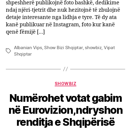
shpeshherë publikojnë foto bashkë, dedikime
ndaj njëri-tjetrit dhe nuk hezitojnë të zbulojnë
detaje interesante nga lidhja e tyre. Të dy ata
kanë publikuar në Instagram, foto kur kanë
qenë fëmijë […]
Albanian Vips
,
Show Bizi Shqiptar
,
showbiz
,
Vipat
Tags
Shqiptar
Categories
SHOWBIZ
Numërohet votat gabim
në Eurovizion,ndryshon
renditja e Shqipërisë