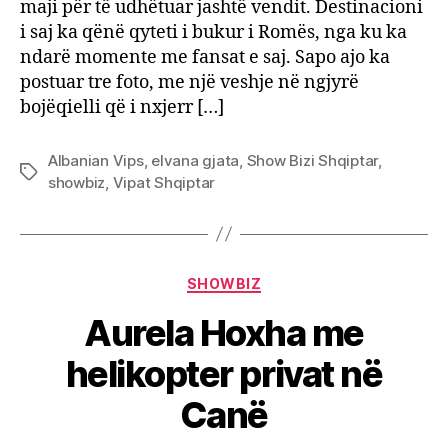
maji për të udhëtuar jashtë vendit. Destinacioni
i saj ka qënë qyteti i bukur i Romës, nga ku ka
ndarë momente me fansat e saj. Sapo ajo ka
postuar tre foto, me një veshje në ngjyrë
bojëqielli që i nxjerr […]
Albanian Vips
,
elvana gjata
,
Show Bizi Shqiptar
,
Tags
showbiz
,
Vipat Shqiptar
Categories
SHOWBIZ
Aurela Hoxha me
helikopter privat në
Canë