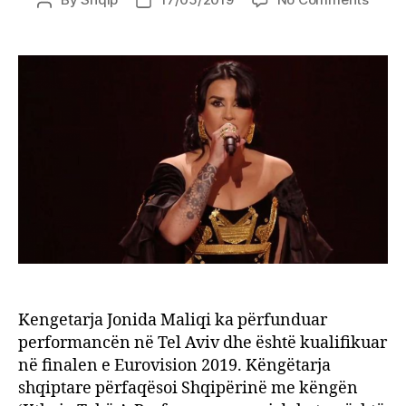
Post
Post
Këng
author
date
e
Shqip
kualif
në
finale
e
“Euro
2019”
Kengetarja Jonida Maliqi ka përfunduar
performancën në Tel Aviv dhe është kualifikuar
në finalen e Eurovision 2019. Këngëtarja
shqiptare përfaqësoi Shqipërinë me këngën