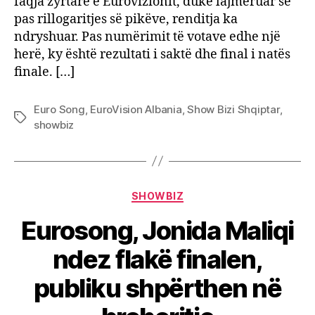
faqja zyrtare e Eurovizionit, duke lajmëruar se
pas rillogaritjes së pikëve, renditja ka
ndryshuar. Pas numërimit të votave edhe një
herë, ky është rezultati i saktë dhe final i natës
finale. […]
Euro Song
,
EuroVision Albania
,
Show Bizi Shqiptar
,
Tags
showbiz
Categories
SHOWBIZ
Eurosong, Jonida Maliqi
ndez flakë finalen,
publiku shpërthen në