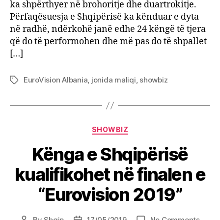
ka shpërthyer në brohoritje dhe duartrokitje.
Përfaqësuesja e Shqipërisë ka kënduar e dyta
në radhë, ndërkohë janë edhe 24 këngë të tjera
që do të performohen dhe më pas do të shpallet
[…]
EuroVision Albania
,
jonida maliqi
,
showbiz
Tags
Categories
SHOWBIZ
Kënga e Shqipërisë
kualifikohet në finalen e
“Eurovision 2019”
on
By
Shqip
17/05/2019
No Comments