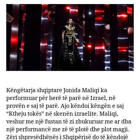
kënd
“Kthe
tokës
në
Izrael
Këngëtarja shqiptare Jonida Maliqi ka
performuar për herë të parë në Izrael, në
provën e saj të parë. Ajo këndoi këngën e saj
“Ktheju tokës” në skenën izraelite. Maliqi,
veshur me një fustan të zi zbukuruar me ar dha
një performancë me zë të plotë dhe plot magji.
Zëri shpresëdhënës i Shqipërisë do të këndojë