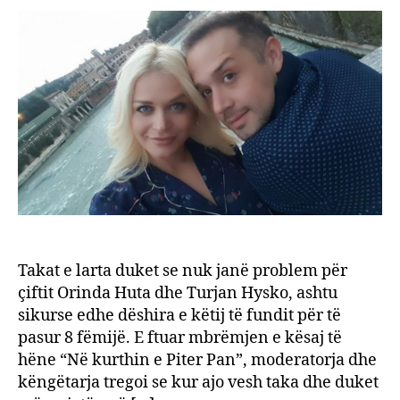
do
8
fëmijë
po
ti?
Orind
Huta:
Të
bëjm
të
parin
njëhe
Takat e larta duket se nuk janë problem për
çiftit Orinda Huta dhe Turjan Hysko, ashtu
sikurse edhe dëshira e këtij të fundit për të
pasur 8 fëmijë. E ftuar mbrëmjen e kësaj të
hëne “Në kurthin e Piter Pan”, moderatorja dhe
këngëtarja tregoi se kur ajo vesh taka dhe duket