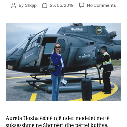
on
By
Shqip
25/05/2019
No Comments
Post
Post
Aurel
author
date
Hoxh
me
helik
priva
në
Canë
Aurela Hoxha është një ndër modelet më të
suksesshme në Shqipëri dhe përtej kufijve.