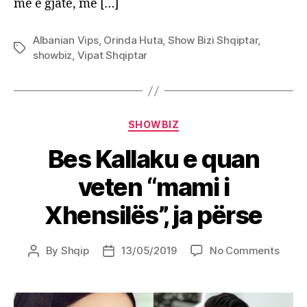
më e gjatë, më […]
Albanian Vips
,
Orinda Huta
,
Show Bizi Shqiptar
,
Tags
showbiz
,
Vipat Shqiptar
Categories
SHOWBIZ
Bes Kallaku e quan
veten “mami i
Xhensilës”, ja përse
on
By
Shqip
13/05/2019
No Comments
Post
Post
Bes
author
date
Kalla
e