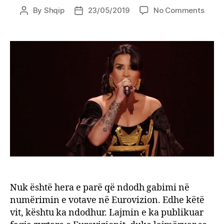
on
By
Shqip
23/05/2019
No Comments
Post
Post
Numë
author
date
votat
gabi
në
Eurov
rendi
e
Shqip
Nuk është hera e parë që ndodh gabimi në
numërimin e votave në Eurovizion. Edhe këtë
vit, kështu ka ndodhur. Lajmin e ka publikuar