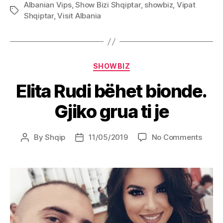
Albanian Vips
,
Show Bizi Shqiptar
,
showbiz
,
Vipat
Tags
Shqiptar
,
Visit Albania
Categories
SHOWBIZ
Elita Rudi bëhet bionde.
Gjiko grua ti je
on
By
Shqip
11/05/2019
No Comments
Post
Post
Elita
author
date
Rudi
bëhet
biond
Gjiko
grua
ti