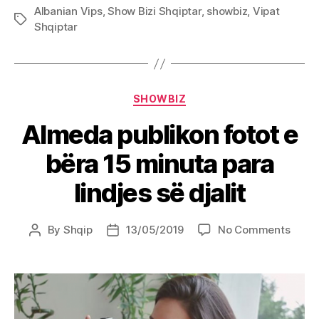
Albanian Vips
,
Show Bizi Shqiptar
,
showbiz
,
Vipat
Tags
Shqiptar
Categories
SHOWBIZ
Almeda publikon fotot e
bëra 15 minuta para
lindjes së djalit
on
By
Shqip
13/05/2019
No Comments
Post
Post
Alme
author
date
publi
fotot
e
bëra