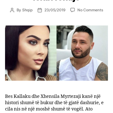
on
By
Shqip
23/05/2019
No Comments
Post
Post
Besi
author
date
dhe
Xhens
zbulo
si
dukes
kur
ishin
fëmij
Bes Kallaku dhe Xhensila Myrtezaji kanë një
histori shumë të bukur dhe të gjatë dashurie, e
cila nis në një moshë shumë të vogël. Ato