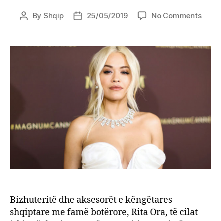
on
By
Shqip
25/05/2019
No Comments
Post
Post
Harr
author
date
në
avion
bizhu
në
vlerë
4
milio
USD
të
Rita
Orës
Bizhuteritë dhe aksesorët e këngëtares
shqiptare me famë botërore, Rita Ora, të cilat