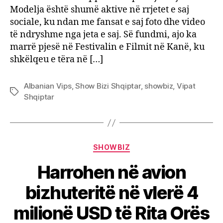
Modelja është shumë aktive në rrjetet e saj
sociale, ku ndan me fansat e saj foto dhe video
të ndryshme nga jeta e saj. Së fundmi, ajo ka
marrë pjesë në Festivalin e Filmit në Kanë, ku
shkëlqeu e tëra në […]
Albanian Vips
,
Show Bizi Shqiptar
,
showbiz
,
Vipat
Tags
Shqiptar
Categories
SHOWBIZ
Harrohen në avion
bizhuteritë në vlerë 4
milionë USD të Rita Orës