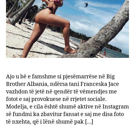
nxeht
Ajo u bë e famshme si pjesëmarrëse në Big
Brother Albania, ndërsa tani Franceska Jace
vazhdon të jetë në qendër të vëmendjes me
fotot e saj provokuese në rrjetet sociale.
Modelja, e cila është shumë aktive në Instagram
së fundmi ka zbavitur fansat e saj me disa foto
të nxehta, që i lënë shumë pak […]