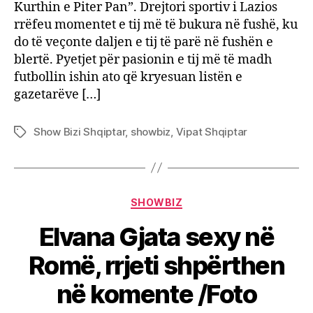
Kurthin e Piter Pan”. Drejtori sportiv i Lazios
rrëfeu momentet e tij më të bukura në fushë, ku
do të veçonte daljen e tij të parë në fushën e
blertë. Pyetjet për pasionin e tij më të madh
futbollin ishin ato që kryesuan listën e
gazetarëve […]
Show Bizi Shqiptar
,
showbiz
,
Vipat Shqiptar
Tags
Categories
SHOWBIZ
Elvana Gjata sexy në
Romë, rrjeti shpërthen
në komente /Foto