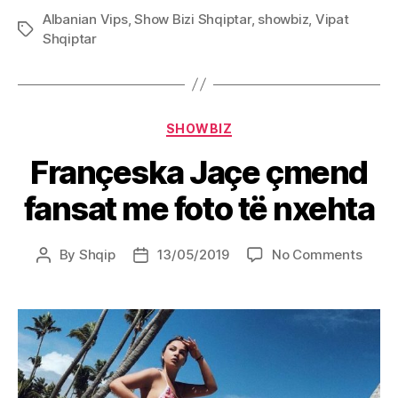
Albanian Vips
,
Show Bizi Shqiptar
,
showbiz
,
Vipat
Tags
Shqiptar
Categories
SHOWBIZ
Françeska Jaçe çmend
fansat me foto të nxehta
on
By
Shqip
13/05/2019
No Comments
Post
Post
Franç
author
date
Jaçe
çmen
fansa
me
foto
të