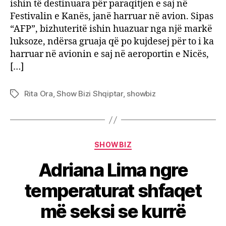
ishin të destinuara për paraqitjen e saj në
Festivalin e Kanës, janë harruar në avion. Sipas
“AFP”, bizhuteritë ishin huazuar nga një markë
luksoze, ndërsa gruaja që po kujdesej për to i ka
harruar në avionin e saj në aeroportin e Nicës,
[…]
Rita Ora
,
Show Bizi Shqiptar
,
showbiz
Tags
Categories
SHOWBIZ
Adriana Lima ngre
temperaturat shfaqet
më seksi se kurrë