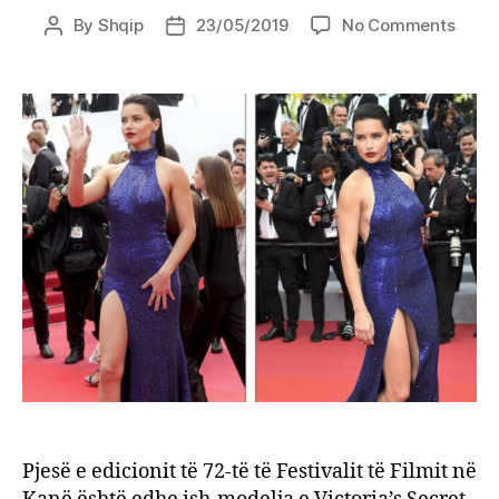
on
By
Shqip
23/05/2019
No Comments
Post
Post
Adria
author
date
Lima
ngre
tempe
shfaq
më
seksi
se
kurrë
Pjesë e edicionit të 72-të të Festivalit të Filmit në