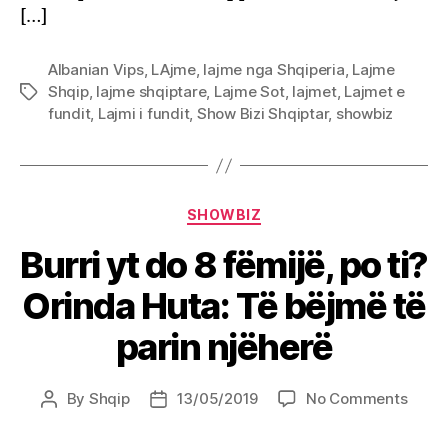
[…]
Albanian Vips
,
LAjme
,
lajme nga Shqiperia
,
Lajme
Shqip
,
lajme shqiptare
,
Lajme Sot
,
lajmet
,
Lajmet e
Tags
fundit
,
Lajmi i fundit
,
Show Bizi Shqiptar
,
showbiz
Categories
SHOWBIZ
Burri yt do 8 fëmijë, po ti?
Orinda Huta: Të bëjmë të
parin njëherë
on
By
Shqip
13/05/2019
No Comments
Post
Post
Burri
author
date
yt