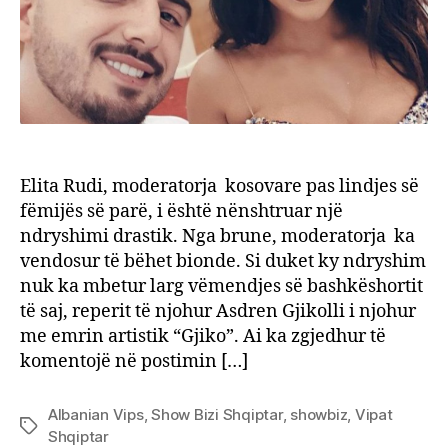
je
Elita Rudi, moderatorja kosovare pas lindjes së
fëmijës së parë, i është nënshtruar një
ndryshimi drastik. Nga brune, moderatorja ka
vendosur të bëhet bionde. Si duket ky ndryshim
nuk ka mbetur larg vëmendjes së bashkëshortit
të saj, reperit të njohur Asdren Gjikolli i njohur
me emrin artistik “Gjiko”. Ai ka zgjedhur të
komentojë në postimin […]
Albanian Vips
,
Show Bizi Shqiptar
,
showbiz
,
Vipat
Tags
Shqiptar