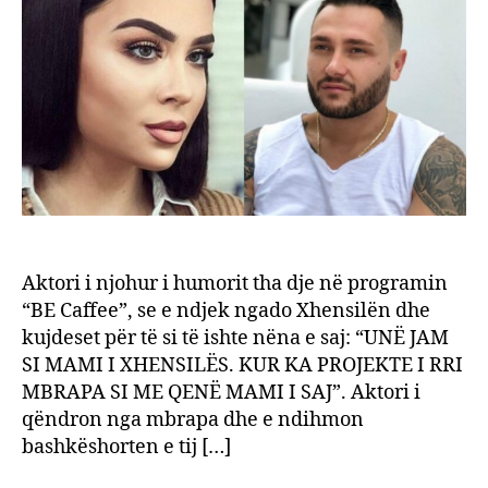
quan
veten
“mam
i
Xhensi
ja
përse
Aktori i njohur i humorit tha dje në programin
“BE Caffee”, se e ndjek ngado Xhensilën dhe
kujdeset për të si të ishte nëna e saj: “UNË JAM
SI MAMI I XHENSILËS. KUR KA PROJEKTE I RRI
MBRAPA SI ME QENË MAMI I SAJ”. Aktori i
qëndron nga mbrapa dhe e ndihmon
bashkëshorten e tij […]