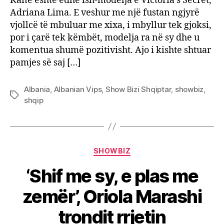
Kanë është edhe ish-modelja e Victoria’s Secret,
Adriana Lima. E veshur me një fustan ngjyrë
vjollcë të mbuluar me xixa, i mbyllur tek gjoksi,
por i çarë tek këmbët, modelja ra në sy dhe u
komentua shumë pozitivisht. Ajo i kishte shtuar
pamjes së saj […]
Albania
,
Albanian Vips
,
Show Bizi Shqiptar
,
showbiz
,
Tags
shqip
Categories
SHOWBIZ
‘Shif me sy, e plas me
zemër’, Oriola Marashi
trondit rrjetin