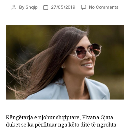
on
By
Shqip
27/05/2019
No Comments
Post
Post
Elvan
author
date
Gjata
sexy
në
Romë
rrjeti
shpër
në
kome
/Foto
Këngëtarja e njohur shqiptare, Elvana Gjata
duket se ka përfituar nga këto ditë të ngrohta