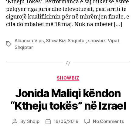
‘Ktheju Tokës’. Performanca e saj duket se është
pëlqyer nga juria dhe televotuesit, pasi arriti të
sigurojë kualifikimin për në mbrëmjen finale, e
cila do mbahet më 18 maj. Nuk na mbetet […]
Albanian Vips
,
Show Bizi Shqiptar
,
showbiz
,
Vipat
Tags
Shqiptar
Categories
SHOWBIZ
Jonida Maliqi këndon
“Ktheju tokës” në Izrael
on
By
Shqip
16/05/2019
No Comments
Post
Post
Jonid
author
date
Maliq